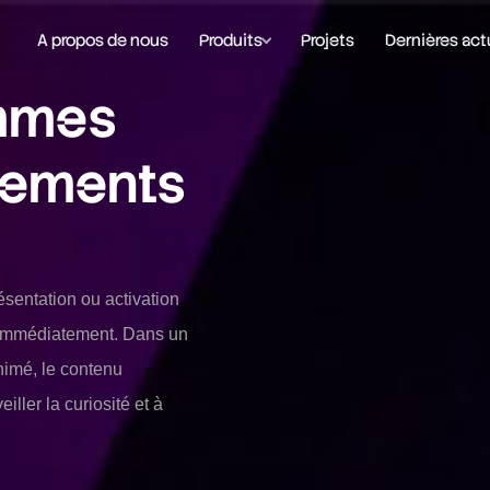
A propos de nous
Produits
Projets
Dernières act
mmes
nements
résentation ou activation
immédiatement. Dans un
imé, le contenu
iller la curiosité et à