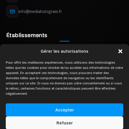
info@mediahologram.fr
Établissements
Pays-Bas
Chypre
Gérer les autorisations
Visite sur rendez-vous
Visite sur rendez-vous
Mon Plaisir 89 B,
8Z Akropoleos Avenue,
Pour offrir les meilleures expériences, nous utilisons des technologies
telles que les cookies pour stocker et/ou accéder aux informations de votre
4879 AM Etten-Leur
2006 Strovolos, Nicosia
appareil. En acceptant ces technologies, nous pouvons traiter des
Belgique
Grèce
données telles que le comportement de navigation ou les identifiants
Visite sur rendez-vous
Visite sur rendez-vous
uniques sur ce site. Si vous ne donnez pas votre consentement ou si vous
Keizershofdijk 2A,
Merlin 8,
le retirez, certaines fonctions et caractéristiques peuvent être affectées
2222 Itegem
10671 Kolonaki, Athènes
négativement.
France
Visite sur rendez-vous
Accepter
133 Avenue d'Italie,
75013 Paris
Refuser