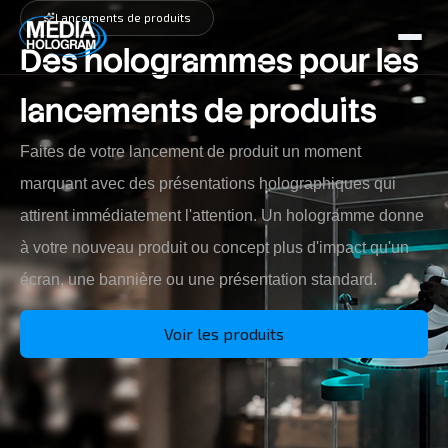
Lancements de produits
Des hologrammes pour les
A propos de nous
lancements de produits
Produits
Faites de votre lancement de produit un moment
Projets
marquant avec des présentations holographiques qui
Dernières actualités
attirent immédiatement l'attention. Un hologramme donne
à votre nouveau produit ou concept plus d'impact qu'un
Offres d'emploi
écran, une bannière ou une présentation standard.
Contact
Voir les produits
NL / BE
FR
GR / CY
EN