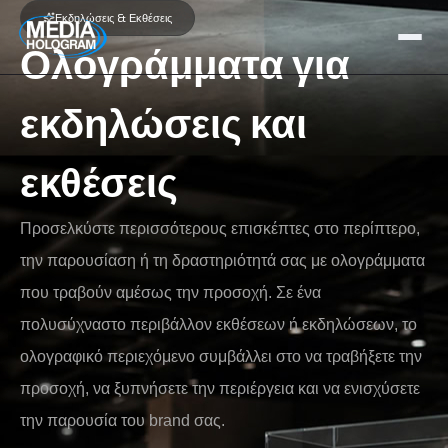
Εκδηλώσεις & Εκθέσεις
Ολογράμματα για
Σχετικά με εμάς
εκδηλώσεις και
Προϊόντα
εκθέσεις
Έργα
Τελευταία νέα
Προσελκύστε περισσότερους επισκέπτες στο περίπτερο,
Θέσεις εργασίας
την παρουσίαση ή τη δραστηριότητά σας με ολογράμματα
που τραβούν αμέσως την προσοχή. Σε ένα
Επικοινωνία
πολυσύχναστο περιβάλλον εκθέσεων ή εκδηλώσεων, το
ολογραφικό περιεχόμενο συμβάλλει στο να τραβήξετε την
NL / BE
FR
GR / CY
EN
προσοχή, να ξυπνήσετε την περιέργεια και να ενισχύσετε
την παρουσία του brand σας.