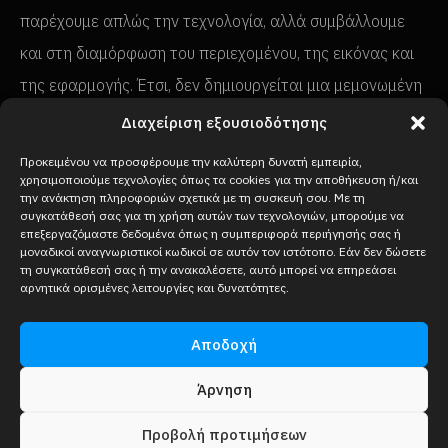
παρέχουμε απλώς την τεχνολογία, αλλά συμβάλλουμε
και στη διαμόρφωση του περιεχομένου, της εικόνας και
της εφαρμογής. Έτσι, δεν δημιουργείται μια μεμονωμένη
οθόνη, αλλά μια παρουσίαση που ταιριάζει με το
Διαχείριση εξουσιοδότησης
εμπορικό σήμα, τον χώρο και τον στόχο.
Προκειμένου να προσφέρουμε την καλύτερη δυνατή εμπειρία,
χρησιμοποιούμε τεχνολογίες όπως τα cookies για την αποθήκευση ή/και
την ανάκτηση πληροφοριών σχετικά με τη συσκευή σου. Με τη
συγκατάθεσή σας για τη χρήση αυτών των τεχνολογιών, μπορούμε να
επεξεργαζόμαστε δεδομένα όπως η συμπεριφορά περιήγησής σας ή
μοναδικοί αναγνωριστικοί κωδικοί σε αυτόν τον ιστότοπο. Εάν δεν δώσετε
τη συγκατάθεσή σας ή την ανακαλέσετε, αυτό μπορεί να επηρεάσει
αρνητικά ορισμένες λειτουργίες και δυνατότητες.
Αποδοχή
Άρνηση
Προβολή προτιμήσεων