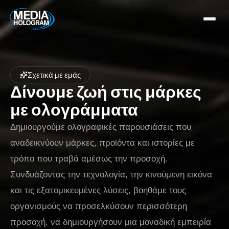
Σχετικά με εμάς
Προϊόντα
Σχετικά με εμάς
Δίνουμε ζωή στις μάρκες
Έργα
με ολογράμματα
Τελευταία νέα
Δημιουργούμε ολογραφικές παρουσιάσεις που
Θέσεις εργασίας
αναδεικνύουν μάρκες, προϊόντα και ιστορίες με
Επικοινωνία
τρόπο που τραβά αμέσως την προσοχή.
Συνδυάζοντας την τεχνολογία, την κινούμενη εικόνα
και τις εξατομικευμένες λύσεις, βοηθάμε τους
NL / BE
FR
GR / CY
EN
οργανισμούς να προσελκύσουν περισσότερη
προσοχή, να δημιουργήσουν μια μοναδική εμπειρία