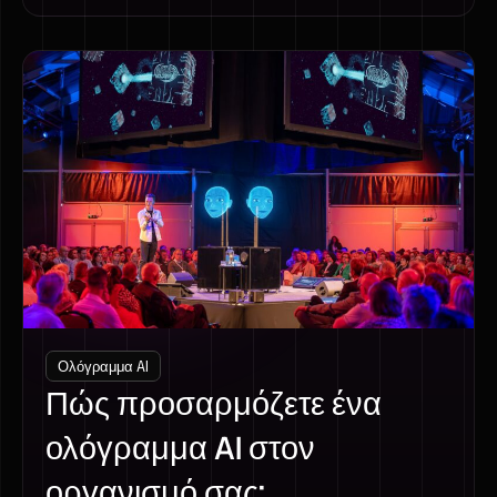
Ολόγραμμα AI
Πώς προσαρμόζετε ένα
ολόγραμμα AI στον
οργανισμό σας;