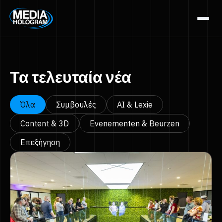
Σχετικά με εμάς
Προϊόντα
Τα τελευταία νέα
Έργα
Όλα
Συμβουλές
AI & Lexie
Τελευταία νέα
Content & 3D
Evenementen & Beurzen
Θέσεις εργασίας
Επεξήγηση
Επικοινωνία
NL / BE
FR
GR / CY
EN