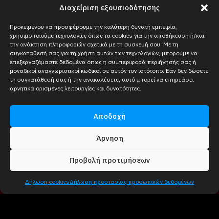
Διαχείριση εξουσιοδότησης
Προκειμένου να προσφέρουμε την καλύτερη δυνατή εμπειρία,
χρησιμοποιούμε τεχνολογίες όπως τα cookies για την αποθήκευση ή/και
την ανάκτηση πληροφοριών σχετικά με τη συσκευή σου. Με τη
συγκατάθεσή σας για τη χρήση αυτών των τεχνολογιών, μπορούμε να
επεξεργαζόμαστε δεδομένα όπως η συμπεριφορά περιήγησής σας ή
μοναδικοί αναγνωριστικοί κωδικοί σε αυτόν τον ιστότοπο. Εάν δεν δώσετε
τη συγκατάθεσή σας ή την ανακαλέσετε, αυτό μπορεί να επηρεάσει
αρνητικά ορισμένες λειτουργίες και δυνατότητες.
Αποδοχή
Άρνηση
Προβολή προτιμήσεων
Δήλωση cookies
Δήλωση προστασίας προσωπικών δεδομένων