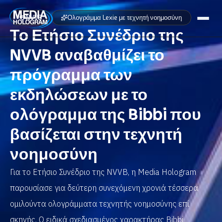
NVVB
Ολογράμμα Lexie με τεχνητή νοημοσύνη
Το Ετήσιο Συνέδριο της
Σχετικά με εμάς
NVVB αναβαθμίζει το
Προϊόντα
πρόγραμμα των
Έργα
εκδηλώσεων με το
Τελευταία νέα
ολόγραμμα της Bibbi που
Θέσεις εργασίας
βασίζεται στην τεχνητή
νοημοσύνη
Επικοινωνία
Για το Ετήσιο Συνέδριο της NVVB, η Media Hologram
NL / BE
FR
GR / CY
EN
παρουσίασε για δεύτερη συνεχόμενη χρονιά τέσσερα
ομιλούντα ολογράμματα τεχνητής νοημοσύνης επί
σκηνής. Ο ειδικά σχεδιασμένος χαρακτήρας Bibbi