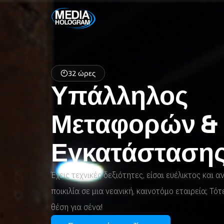
32 ώρες
Υπάλληλος
Μεταφορών &
Εγκατάσταση
Έχεις τεχνικές δεξιότητες, είσαι ευέλικτος και 
ποικιλία σε μια νεανική, καινοτόμο εταιρεία; Τότ
θέση για σένα!