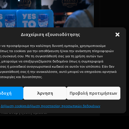
Διαχείριση εξουσιοδότησης
 να προσφέρουμε την καλύτερη δυνατή εμπειρία, χρησιμοποιούμε
 όπως τα cookies για την αποθήκευση ή/και την ανάκτηση πληροφοριών
τη συσκευή σου. Με τη συγκατάθεσή σας για τη χρήση αυτών των
ν, μπορούμε να επεξεργαζόμαστε δεδομένα όπως η συμπεριφορά
σας ή μοναδικοί αναγνωριστικοί κωδικοί σε αυτόν τον ιστότοπο. Εάν δεν
υγκατάθεσή σας ή την ανακαλέσετε, αυτό μπορεί να επηρεάσει αρνητικά
ειτουργίες και δυνατότητες.
ρουμε;
οδοχή
Άρνηση
Προβολή προτιμήσεων
απασχόλησης (32 ώρες την εβδομάδα) σε
Δήλωση cookies
Δήλωση προστασίας προσωπικών δεδομένων
ή και ενεργητική ομάδα.
νδιαφέροντα έργα με καινοτόμο