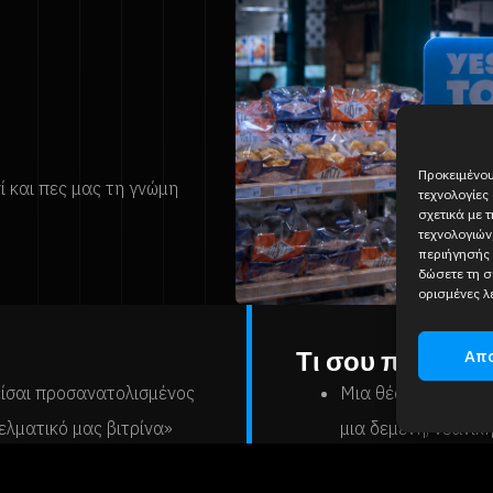
Προκειμένου
ί και πες μας τη γνώμη
τεχνολογίες
σχετικά με 
τεχνολογιώ
περιήγησής 
δώσετε τη σ
ορισμένες λ
Τι σου προσφέ
Απ
είσαι προσανατολισμένος
Μια θέση μερικής 
ελματικό μας βιτρίνα»
μια δεμένη, νεανικ
Να εργάζομαι σε ε