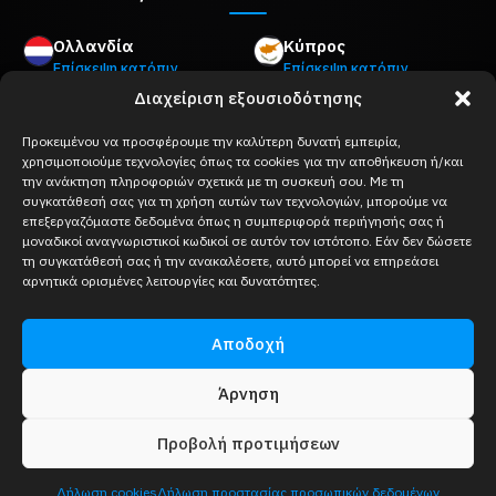
Ολλανδία
Κύπρος
Επίσκεψη κατόπιν
Επίσκεψη κατόπιν
ραντεβού
ραντεβού
Διαχείριση εξουσιοδότησης
Mon Plaisir 89 B,
8Z Akropoleos Avenue,
4879 AM Etten-Leur
2006 Strovolos, Nicosia
Προκειμένου να προσφέρουμε την καλύτερη δυνατή εμπειρία,
Βέλγιο
Ελλάδα
χρησιμοποιούμε τεχνολογίες όπως τα cookies για την αποθήκευση ή/και
την ανάκτηση πληροφοριών σχετικά με τη συσκευή σου. Με τη
Επίσκεψη κατόπιν
Επίσκεψη κατόπιν
συγκατάθεσή σας για τη χρήση αυτών των τεχνολογιών, μπορούμε να
ραντεβού
ραντεβού
επεξεργαζόμαστε δεδομένα όπως η συμπεριφορά περιήγησής σας ή
Keizershofdijk 2A,
Merlin 8,
μοναδικοί αναγνωριστικοί κωδικοί σε αυτόν τον ιστότοπο. Εάν δεν δώσετε
2222 Itegem
10671 Κολωνάκι, Αθήνα
τη συγκατάθεσή σας ή την ανακαλέσετε, αυτό μπορεί να επηρεάσει
Γαλλία
αρνητικά ορισμένες λειτουργίες και δυνατότητες.
Επίσκεψη κατόπιν
ραντεβού
Αποδοχή
133 Avenue d'Italie,
75013 Παρίσι
Άρνηση
Προβολή προτιμήσεων
© 2023 Όλα τα δικαιώματα διατηρούνται
Γενικοί όροι
|
Δήλωση προστασίας προσωπικών δεδομένων
Ολλανδία/the Netherlands
Δήλωση cookies
Δήλωση προστασίας προσωπικών δεδομένων