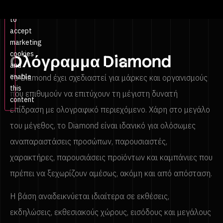
Click
to
accept
marketing
cookies
Ολόγραμμα Diamond
and
enable
Το Diamond έχει σχεδιαστεί για μάρκες και οργανισμούς
this
που επιθυμούν να επιτύχουν τη μέγιστη δυνατή
content
επίδραση με ολογραφικό περιεχόμενο. Χάρη στο μεγάλο
του μέγεθος, το Diamond είναι ιδανικό για ολόσωμες
αναπαραστάσεις προσώπων, παρουσιαστές,
χαρακτήρες, παρουσιάσεις προϊόντων και καμπάνιες που
πρέπει να ξεχωρίζουν αμέσως, ακόμη και από απόσταση.
Η βάση αναδεικνύεται ιδιαίτερα σε εκθέσεις,
εκδηλώσεις, εκθεσιακούς χώρους, εισόδους και μεγάλους