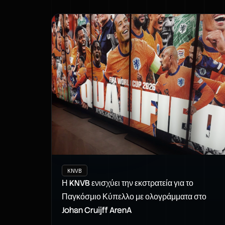
KNVB
Η KNVB ενισχύει την εκστρατεία για το
Παγκόσμιο Κύπελλο με ολογράμματα στο
Johan Cruijff ArenA