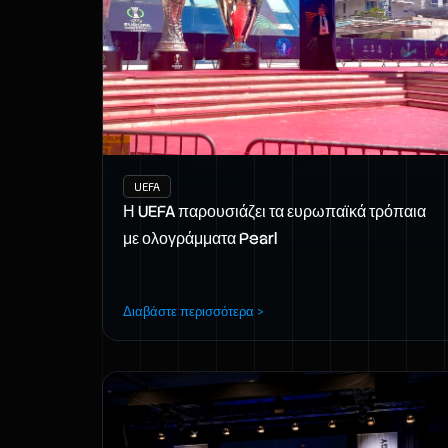
UEFA
Η UEFA παρουσιάζει τα ευρωπαϊκά τρόπαια
με ολογράμματα Pearl
Διαβάστε περισσότερα >