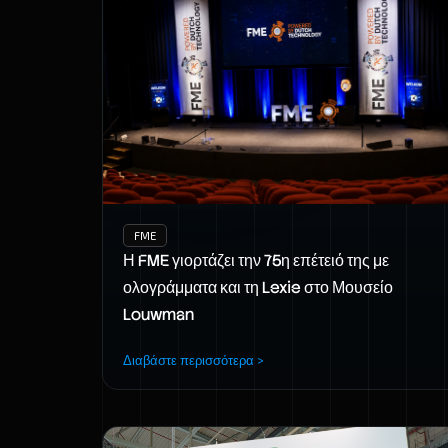
FME
Η FME γιορτάζει την 75η επέτειό της με
ολογράμματα και τη Lexie στο Μουσείο
Louwman
Διαβάστε περισσότερα >