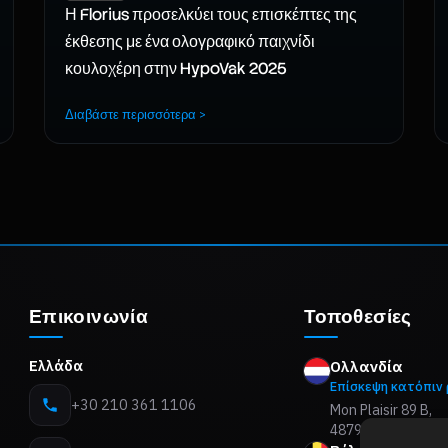
Η Florius προσελκύει τους επισκέπτες της
έκθεσης με ένα ολογραφικό παιχνίδι
κουλοχέρη στην HypoVak 2025
Διαβάστε περισσότερα >
Επικοινωνία
Τοποθεσίες
Ελλάδα
Ολλανδία
Επίσκεψη κατόπιν
+30 210 361 1106
Mon Plaisir 89 B,
4879 AM Etten-Le