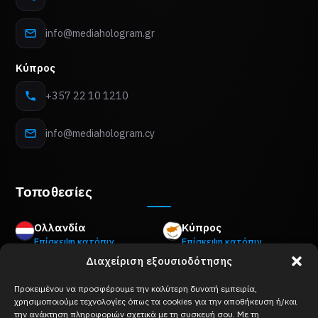
info@mediahologram.gr
Κύπρος
+357 22 10 1210
info@mediahologram.cy
Τοποθεσίες
Ολλανδία
Κύπρος
Επίσκεψη κατόπιν
Επίσκεψη κατόπιν
ραντεβού
ραντεβού
Διαχείριση εξουσιοδότησης
Mon Plaisir 89 B,
8Z Akropoleos Avenue,
4879 AM Etten-Leur
2006 Strovolos, Nicosia
Προκειμένου να προσφέρουμε την καλύτερη δυνατή εμπειρία,
Βέλγιο
Ελλάδα
χρησιμοποιούμε τεχνολογίες όπως τα cookies για την αποθήκευση ή/και
την ανάκτηση πληροφοριών σχετικά με τη συσκευή σου. Με τη
Επίσκεψη κατόπιν
Επίσκεψη κατόπιν