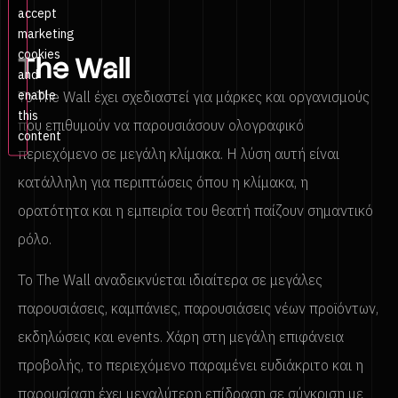
accept
marketing
cookies
The Wall
and
enable
Το The Wall έχει σχεδιαστεί για μάρκες και οργανισμούς
this
που επιθυμούν να παρουσιάσουν ολογραφικό
content
περιεχόμενο σε μεγάλη κλίμακα. Η λύση αυτή είναι
κατάλληλη για περιπτώσεις όπου η κλίμακα, η
ορατότητα και η εμπειρία του θεατή παίζουν σημαντικό
ρόλο.
Το The Wall αναδεικνύεται ιδιαίτερα σε μεγάλες
παρουσιάσεις, καμπάνιες, παρουσιάσεις νέων προϊόντων,
εκδηλώσεις και events. Χάρη στη μεγάλη επιφάνεια
προβολής, το περιεχόμενο παραμένει ευδιάκριτο και η
παρουσίαση έχει μεγαλύτερη επίδραση σε σύγκριση με