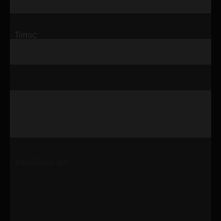
Μορφή ολογράμματος:
Κατά παραγγελία
Τύπος:
Βίντεο και κινούμενα σχέδια
Κατάλληλο για: