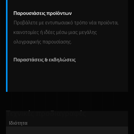
Παρουσιάσεις προϊόντων
Προβάλετε με εντυπωσιακό τρόπο νέα προϊόντα,
καινοτομίες ή ιδέες μέσω μιας μεγάλης
ολογραφικής παρουσίασης.
Παραστάσεις & εκδηλώσεις
Κάντε το The Wall ένα κεντρικό οπτικό στοιχείο σε
εκδηλώσεις, εκθέσεις, προωθητικές δράσεις και
μεγάλες εκδηλώσεις υποδοχής.
Τεχνικές προδιαγραφές
Ιδιότητα
Αξία