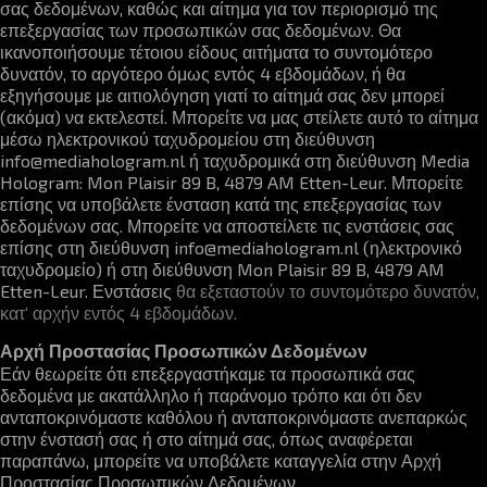
σας δεδομένων, καθώς και αίτημα για τον περιορισμό της
επεξεργασίας των προσωπικών σας δεδομένων. Θα
ικανοποιήσουμε τέτοιου είδους αιτήματα το συντομότερο
δυνατόν, το αργότερο όμως εντός 4 εβδομάδων, ή θα
εξηγήσουμε με αιτιολόγηση γιατί το αίτημά σας δεν μπορεί
(ακόμα) να εκτελεστεί. Μπορείτε να μας στείλετε αυτό το αίτημα
μέσω ηλεκτρονικού ταχυδρομείου στη διεύθυνση
info@mediahologram.nl
ή ταχυδρομικά στη διεύθυνση Media
Hologram: Mon Plaisir 89 B, 4879 AM Etten-Leur. Μπορείτε
επίσης να υποβάλετε ένσταση κατά της επεξεργασίας των
δεδομένων σας. Μπορείτε να αποστείλετε τις ενστάσεις σας
επίσης στη διεύθυνση
info@mediahologram.nl
(ηλεκτρονικό
ταχυδρομείο) ή στη διεύθυνση Mon Plaisir 89 B, 4879 AM
Etten-Leur. Ενστάσεις
θα εξεταστούν το συντομότερο δυνατόν,
κατ’ αρχήν εντός 4 εβδομάδων.
Αρχή Προστασίας Προσωπικών Δεδομένων
Εάν θεωρείτε ότι επεξεργαστήκαμε τα προσωπικά σας
δεδομένα με ακατάλληλο ή παράνομο τρόπο και ότι δεν
ανταποκρινόμαστε καθόλου ή ανταποκρινόμαστε ανεπαρκώς
στην ένστασή σας ή στο αίτημά σας, όπως αναφέρεται
παραπάνω, μπορείτε να υποβάλετε καταγγελία στην Αρχή
Προστασίας Προσωπικών Δεδομένων.