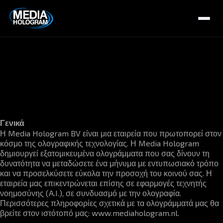
Δήλωση
προστασίας
Σχετικά με εμάς
προσωπικών
Προϊόντα
Έργα
δεδομένων
Τελευταία νέα
Γενικά
Θέσεις εργασίας
Η Media Hologram BV είναι μια εταιρεία που πρωτοπορεί στον
κόσμο της ολογραφικής τεχνολογίας. Η Media Hologram
Επικοινωνία
δημιουργεί εξατομικευμένα ολογράμματα που σας δίνουν τη
δυνατότητα να μεταδώσετε ένα μήνυμα με εντυπωσιακό τρόπο
και να προσελκύσετε εύκολα την προσοχή του κοινού σας. Η
εταιρεία μας επικεντρώνεται επίσης σε εφαρμογές τεχνητής
NL / BE
FR
GR / CY
EN
νοημοσύνης (A.I.), σε συνδυασμό με την ολογραφία.
Περισσότερες πληροφορίες σχετικά με τα ολογράμματά μας θα
βρείτε στον ιστότοπό μας: www.mediahologram.nl.