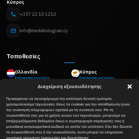
Κύπρος
+357 22 10 1210
info@mediahologram.cy
Τοποθεσίες
Ολλανδία
Κύπρος
Επίσκεψη κατόπιν
Επίσκεψη κατόπιν
ραντεβού
ραντεβού
Διαχείριση εξουσιοδότησης
Mon Plaisir 89 B,
8Z Akropoleos Avenue,
4879 AM Etten-Leur
2006 Strovolos, Nicosia
Προκειμένου να προσφέρουμε την καλύτερη δυνατή εμπειρία,
Βέλγιο
Ελλάδα
χρησιμοποιούμε τεχνολογίες όπως τα cookies για την αποθήκευση ή/και
την ανάκτηση πληροφοριών σχετικά με τη συσκευή σου. Με τη
Επίσκεψη κατόπιν
Επίσκεψη κατόπιν
συγκατάθεσή σας για τη χρήση αυτών των τεχνολογιών, μπορούμε να
ραντεβού
ραντεβού
επεξεργαζόμαστε δεδομένα όπως η συμπεριφορά περιήγησής σας ή
Keizershofdijk 2A,
Merlin 8,
μοναδικοί αναγνωριστικοί κωδικοί σε αυτόν τον ιστότοπο. Εάν δεν δώσετε
2222 Itegem
10671 Κολωνάκι, Αθήνα
τη συγκατάθεσή σας ή την ανακαλέσετε, αυτό μπορεί να επηρεάσει
Γαλλία
αρνητικά ορισμένες λειτουργίες και δυνατότητες.