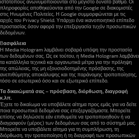
ιστότοπους ανωνυμοποιούνται στο μέγιστο δυνατό βαθμό. Οι
πληροφορίες αποθηκεύονται από την Google σε διακομιστές
στις Ηνωμένες Πολιτείες. Η Google συμμορφώνεται με τις
αρχές του Privacy Shield. Υπάρχει ένα ικανοποιητικό επίπεδο
προστασίας όσον αφορά την επεξεργασία τυχόν προσωπικών
δεδομένων.
Β
ασφάλεια
Η Media Hologram λαμβάνει σοβαρά υπόψη την προστασία
των δεδομένων σας. Ως εκ τούτου, η Media Hologram λαμβάνει
τα κατάλληλα τεχνικά και οργανωτικά μέτρα για την πρόληψη
της απώλειας, της μη εξουσιοδοτημένης πρόσβασης, της
ανεπιθύμητης αποκάλυψης και της παράνομης τροποποίησης,
τόσο σε εσωτερικό όσο και σε εξωτερικό επίπεδο.
Τα δικαιώματά σας – πρόσβαση, διόρθωση, διαγραφή
κ.λπ.
Έχετε το δικαίωμα να υποβάλετε αίτημα προς εμάς για να δείτε
ποια προσωπικά δεδομένα σας επεξεργαζόμαστε. Μπορείτε
επίσης να δηλώσετε εάν επιθυμείτε να τροποποιηθούν ή να
διαγραφούν (μέρος) των δεδομένων σας από το σύστημά μας.
Μπορείτε να υποβάλετε αίτημα για τη συμπλήρωση, τη
διόρθωση, την τροποποίηση ή τη διαγραφή των προσωπικών