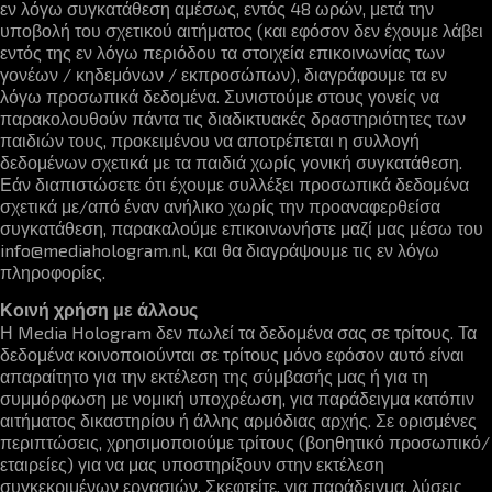
εν λόγω συγκατάθεση αμέσως, εντός 48 ωρών, μετά την
υποβολή του σχετικού αιτήματος (και εφόσον δεν έχουμε λάβει
εντός της εν λόγω περιόδου τα στοιχεία επικοινωνίας των
γονέων / κηδεμόνων / εκπροσώπων), διαγράφουμε τα εν
λόγω προσωπικά δεδομένα. Συνιστούμε στους γονείς να
παρακολουθούν πάντα τις διαδικτυακές δραστηριότητες των
παιδιών τους, προκειμένου να αποτρέπεται η συλλογή
δεδομένων σχετικά με τα παιδιά χωρίς γονική συγκατάθεση.
Εάν διαπιστώσετε ότι έχουμε συλλέξει προσωπικά δεδομένα
σχετικά με/από έναν ανήλικο χωρίς την προαναφερθείσα
συγκατάθεση, παρακαλούμε επικοινωνήστε μαζί μας μέσω του
info@mediahologram.nl
, και θα διαγράψουμε τις εν λόγω
πληροφορίες.
Κοινή χρήση με άλλους
Η Media Hologram δεν πωλεί τα δεδομένα σας σε τρίτους. Τα
δεδομένα κοινοποιούνται σε τρίτους μόνο εφόσον αυτό είναι
απαραίτητο για την εκτέλεση της σύμβασής μας ή για τη
συμμόρφωση με νομική υποχρέωση, για παράδειγμα κατόπιν
αιτήματος δικαστηρίου ή άλλης αρμόδιας αρχής. Σε ορισμένες
περιπτώσεις, χρησιμοποιούμε τρίτους (βοηθητικό προσωπικό/
εταιρείες) για να μας υποστηρίξουν στην εκτέλεση
συγκεκριμένων εργασιών. Σκεφτείτε, για παράδειγμα, λύσεις