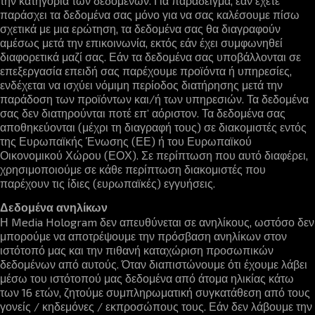
την κατηγορία των δεδομένων. Για παράδειγμα, εάν έχετε
παράσχει τα δεδομένα σας μόνο για να σας καλέσουμε πίσω
σχετικά με μια ερώτηση, τα δεδομένα σας θα διαγραφούν
αμέσως μετά την επικοινωνία, εκτός εάν έχει συμφωνηθεί
διαφορετικά μαζί σας. Εάν τα δεδομένα σας υποβάλλονται σε
επεξεργασία επειδή σας παρέχουμε προϊόντα ή υπηρεσίες,
ενδέχεται να ισχύει νόμιμη περίοδος διατήρησης μετά την
παράδοση των προϊόντων και/ή των υπηρεσιών. Τα δεδομένα
σας δεν διατηρούνται ποτέ επ’ αόριστον. Τα δεδομένα σας
αποθηκεύονται (μέχρι τη διαγραφή τους) σε διακομιστές εντός
της Ευρωπαϊκής Ένωσης (ΕΕ) ή του Ευρωπαϊκού
Οικονομικού Χώρου (ΕΟΧ). Σε περίπτωση που αυτό διαφέρει,
χρησιμοποιούμε σε κάθε περίπτωση διακομιστές που
παρέχουν τις ίδιες (ευρωπαϊκές) εγγυήσεις.
Δεδομένα ανηλίκων
Η Media Hologram δεν απευθύνεται σε ανηλίκους, ωστόσο δεν
μπορούμε να αποτρέψουμε την πρόσβαση ανηλίκων στον
ιστότοπό μας και την πιθανή καταχώριση προσωπικών
δεδομένων από αυτούς. Όταν διαπιστώνουμε ότι έχουμε λάβει
μέσω του ιστότοπού μας δεδομένα από άτομα ηλικίας κάτω
των 16 ετών, ζητούμε συμπληρωματική συγκατάθεση από τους
γονείς / κηδεμόνες / εκπροσώπους τους. Εάν δεν λάβουμε την