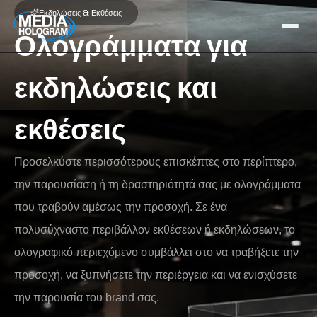
Εκδηλώσεις & Εκθέσεις
Ολογράμματα για
Σχετικά με εμάς
εκδηλώσεις και
Προϊόντα
εκθέσεις
Έργα
Τελευταία νέα
Προσελκύστε περισσότερους επισκέπτες στο περίπτερο,
Θέσεις εργασίας
την παρουσίαση ή τη δραστηριότητά σας με ολογράμματα
που τραβούν αμέσως την προσοχή. Σε ένα
Επικοινωνία
πολυσύχναστο περιβάλλον εκθέσεων ή εκδηλώσεων, το
ολογραφικό περιεχόμενο συμβάλλει στο να τραβήξετε την
NL / BE
FR
GR / CY
EN
προσοχή, να ξυπνήσετε την περιέργεια και να ενισχύσετε
την παρουσία του brand σας.