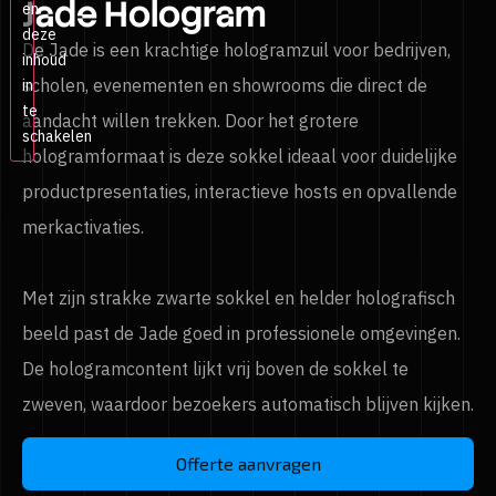
Jade Hologram
en
deze
De Jade is een krachtige hologramzuil voor bedrijven,
inhoud
scholen, evenementen en showrooms die direct de
in
te
aandacht willen trekken. Door het grotere
schakelen
hologramformaat is deze sokkel ideaal voor duidelijke
productpresentaties, interactieve hosts en opvallende
merkactivaties.
Met zijn strakke zwarte sokkel en helder holografisch
beeld past de Jade goed in professionele omgevingen.
De hologramcontent lijkt vrij boven de sokkel te
zweven, waardoor bezoekers automatisch blijven kijken.
Offerte aanvragen