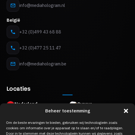
info@mediahologram.nl
België
+32 (0)499 43 68 88
+32 (0)477 25 11 47
info@mediahologram.be
Locaties
Nederland
Cyprus
Bezoek op afspraak
Bezoek op afspraak
Beheer toestemming
Mon Plaisir 89 B,
8Z Akropoleos Avenue,
Om de beste ervaringen te bieden, gebruiken wij technologieën zoals
4879 AM Etten-Leur
2006 Strovolos, Nicosia
cookies om informatie over je apparaat op te slaan en/of te raadplegen.
België
Griekenland
Door in te stemmen met deze technologieën kunnen wij gegevens zoals