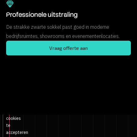
Professionele uitstraling
De strakke zwarte sokkel past goed in moderne
bedrijfsruimtes, showrooms en evenementenlocaties.
Vraag offerte aan
Klik
om
marketing
cookies
te
accepteren