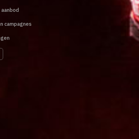
s aanbod
 en campagnes
ngen