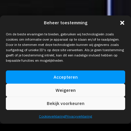
Beheer toestemming
Om de beste ervaringen te bieden, gebruiken wij technologieën zoals
cookies om informatie over je apparaat op te slaan en/of te raadplegen.
Door in te stemmen met deze technologieën kunnen wij gegevens zoals
surfgedrag of unieke ID's op deze site verwerken. Als je geen toestemming
geeft of je toestemming intrekt, kan dit een nadelige invloed hebben op
bepaalde functies en mogelijkheden.
Accepteren
Weigeren
Bekijk voorkeuren
Cookieverklaring
Privacyverklaring